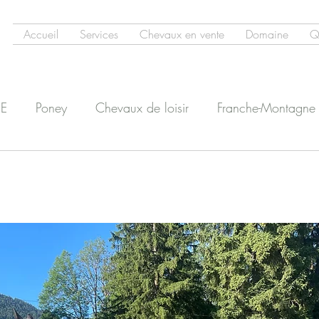
Accueil
Services
Chevaux en vente
Domaine
Q
E
Poney
Chevaux de loisir
Franche-Montagne