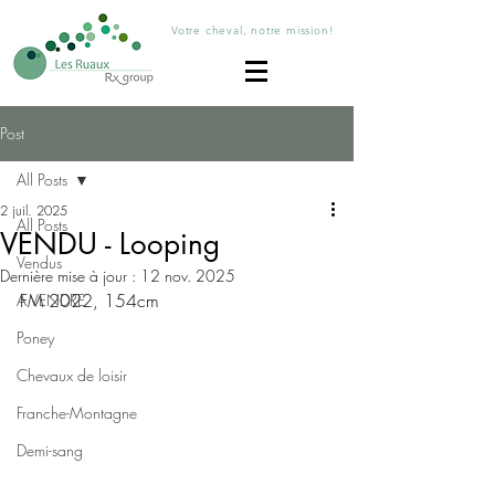
Votre cheval, notre mission!
Post
All Posts
2 juil. 2025
All Posts
VENDU - Looping
Vendus
Dernière mise à jour :
12 nov. 2025
FM 2022, 154cm
A VENDRE
Poney
Chevaux de loisir
Franche-Montagne
Demi-sang